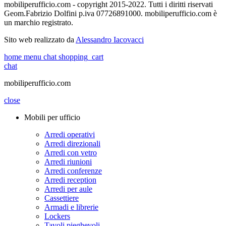
mobiliperufficio.com - copyright 2015-2022. Tutti i diritti riservati
Geom.Fabrizio Dolfini p.iva 07726891000. mobiliperufficio.com è
un marchio registrato.
Sito web realizzato da
Alessandro Iacovacci
home
menu
chat
shopping_cart
chat
mobiliperufficio.com
close
Mobili per ufficio
Arredi operativi
Arredi direzionali
Arredi con vetro
Arredi riunioni
Arredi conferenze
Arredi reception
Arredi per aule
Cassettiere
Armadi e librerie
Lockers
Tavoli pieghevoli