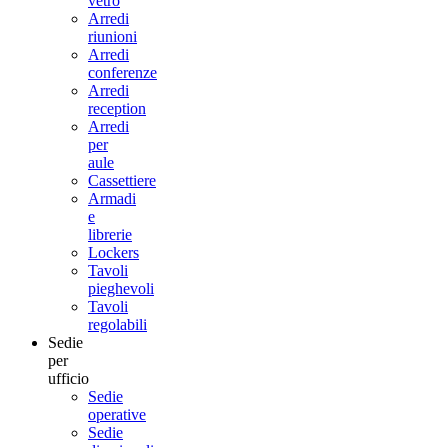
vetro
Arredi
riunioni
Arredi
conferenze
Arredi
reception
Arredi
per
aule
Cassettiere
Armadi
e
librerie
Lockers
Tavoli
pieghevoli
Tavoli
regolabili
Sedie
per
ufficio
Sedie
operative
Sedie