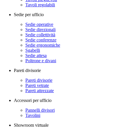
Tavoli regolabili
Sedie per ufficio
Sedie operative
Sedie direzionali
Sedie collettività
Sedie conferenze
Sedie ergonomiche
Sgabelli
Sedie attesa
Poltrone e divani
Pareti divisorie
Pareti divisorie
Pareti vetrate
Pareti attrezzate
Accessori per ufficio
Pannelli divisori
Tavolini
Showroom virtuale