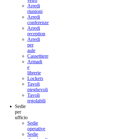
vetro
Arredi
riunioni
Arredi
conferenze
Arredi
reception
Arredi
per
aule
Cassettiere
Armadi
e
librerie
Lockers
Tavoli
pieghevoli
Tavoli
regolabili
Sedie
per
ufficio
Sedie
operative
Sedie