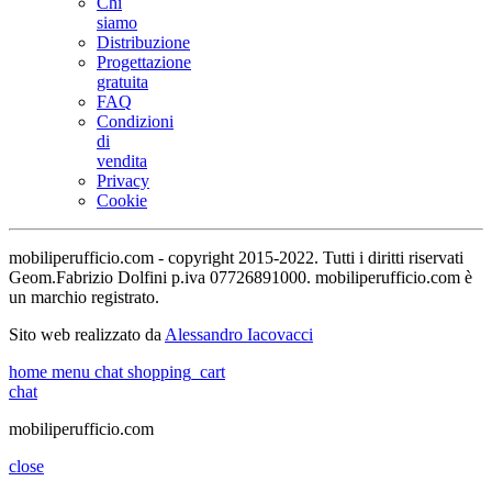
Chi
siamo
Distribuzione
Progettazione
gratuita
FAQ
Condizioni
di
vendita
Privacy
Cookie
mobiliperufficio.com - copyright 2015-2022. Tutti i diritti riservati
Geom.Fabrizio Dolfini p.iva 07726891000. mobiliperufficio.com è
un marchio registrato.
Sito web realizzato da
Alessandro Iacovacci
home
menu
chat
shopping_cart
chat
mobiliperufficio.com
close