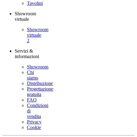
Tavolini
Showroom
virtuale
Showroom
virtuale
2
Servizi &
informazioni
Showroom
Chi
siamo
Distribuzione
Progettazione
gratuita
FAQ
Condizioni
di
vendita
Privacy
Cookie