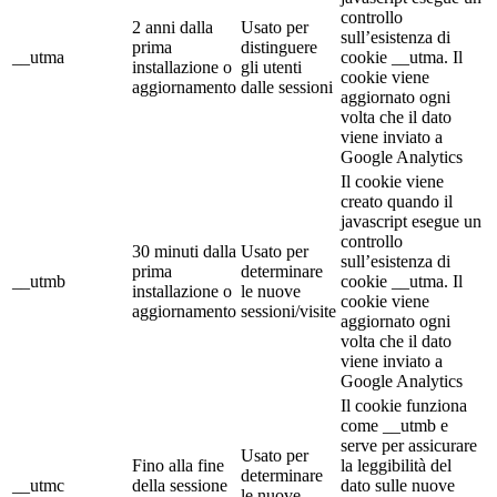
controllo
2 anni dalla
Usato per
sull’esistenza di
prima
distinguere
__utma
cookie __utma. Il
installazione o
gli utenti
cookie viene
aggiornamento
dalle sessioni
aggiornato ogni
volta che il dato
viene inviato a
Google Analytics
Il cookie viene
creato quando il
javascript esegue un
controllo
30 minuti dalla
Usato per
sull’esistenza di
prima
determinare
__utmb
cookie __utma. Il
installazione o
le nuove
cookie viene
aggiornamento
sessioni/visite
aggiornato ogni
volta che il dato
viene inviato a
Google Analytics
Il cookie funziona
come __utmb e
serve per assicurare
Usato per
Fino alla fine
la leggibilità del
determinare
__utmc
della sessione
dato sulle nuove
le nuove