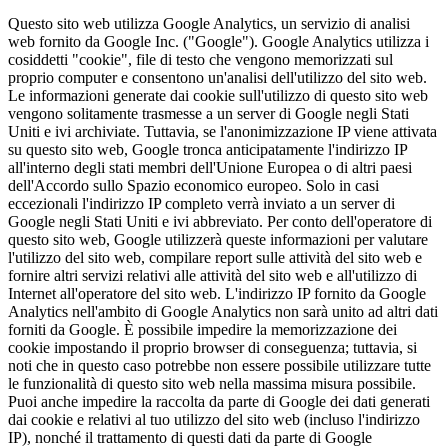
Questo sito web utilizza Google Analytics, un servizio di analisi
web fornito da Google Inc. ("Google"). Google Analytics utilizza i
cosiddetti "cookie", file di testo che vengono memorizzati sul
proprio computer e consentono un'analisi dell'utilizzo del sito web.
Le informazioni generate dai cookie sull'utilizzo di questo sito web
vengono solitamente trasmesse a un server di Google negli Stati
Uniti e ivi archiviate. Tuttavia, se l'anonimizzazione IP viene attivata
su questo sito web, Google tronca anticipatamente l'indirizzo IP
all'interno degli stati membri dell'Unione Europea o di altri paesi
dell'Accordo sullo Spazio economico europeo. Solo in casi
eccezionali l'indirizzo IP completo verrà inviato a un server di
Google negli Stati Uniti e ivi abbreviato. Per conto dell'operatore di
questo sito web, Google utilizzerà queste informazioni per valutare
l'utilizzo del sito web, compilare report sulle attività del sito web e
fornire altri servizi relativi alle attività del sito web e all'utilizzo di
Internet all'operatore del sito web. L'indirizzo IP fornito da Google
Analytics nell'ambito di Google Analytics non sarà unito ad altri dati
forniti da Google. È possibile impedire la memorizzazione dei
cookie impostando il proprio browser di conseguenza; tuttavia, si
noti che in questo caso potrebbe non essere possibile utilizzare tutte
le funzionalità di questo sito web nella massima misura possibile.
Puoi anche impedire la raccolta da parte di Google dei dati generati
dai cookie e relativi al tuo utilizzo del sito web (incluso l'indirizzo
IP), nonché il trattamento di questi dati da parte di Google