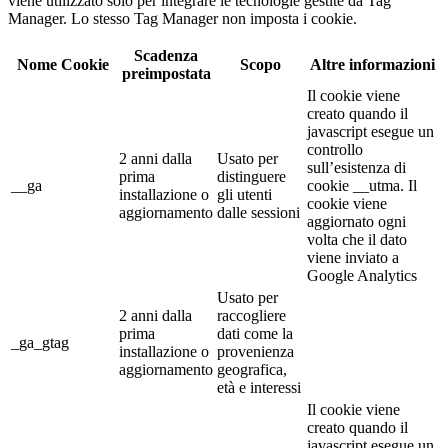
viene utilizzato solo per integrare le tecnologie gestite da Tag
Manager. Lo stesso Tag Manager non imposta i cookie.
Scadenza
Nome Cookie
Scopo
Altre informazioni
preimpostata
Il cookie viene
creato quando il
javascript esegue un
controllo
2 anni dalla
Usato per
sull’esistenza di
prima
distinguere
__ga
cookie __utma. Il
installazione o
gli utenti
cookie viene
aggiornamento
dalle sessioni
aggiornato ogni
volta che il dato
viene inviato a
Google Analytics
Usato per
2 anni dalla
raccogliere
prima
dati come la
_ga_gtag
installazione o
provenienza
aggiornamento
geografica,
età e interessi
Il cookie viene
creato quando il
javascript esegue un