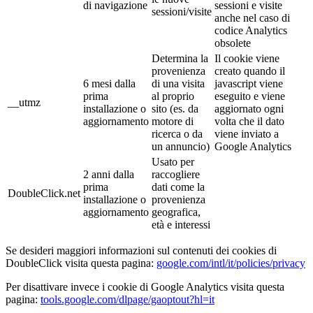
di navigazione
sessioni e visite
sessioni/visite
anche nel caso di
codice Analytics
obsolete
Determina la
Il cookie viene
provenienza
creato quando il
6 mesi dalla
di una visita
javascript viene
prima
al proprio
eseguito e viene
__utmz
installazione o
sito (es. da
aggiornato ogni
aggiornamento
motore di
volta che il dato
ricerca o da
viene inviato a
un annuncio)
Google Analytics
Usato per
2 anni dalla
raccogliere
prima
dati come la
DoubleClick.net
installazione o
provenienza
aggiornamento
geografica,
età e interessi
Se desideri maggiori informazioni sul contenuti dei cookies di
DoubleClick visita questa pagina:
google.com/intl/it/policies/privacy
Per disattivare invece i cookie di Google Analytics visita questa
pagina:
tools.google.com/dlpage/gaoptout?hl=it