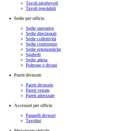
Tavoli pieghevoli
Tavoli regolabili
Sedie per ufficio
Sedie operative
Sedie direzionali
Sedie collettività
Sedie conferenze
Sedie ergonomiche
Sgabelli
Sedie attesa
Poltrone e divani
Pareti divisorie
Pareti divisorie
Pareti vetrate
Pareti attrezzate
Accessori per ufficio
Pannelli divisori
Tavolini
Showroom virtuale