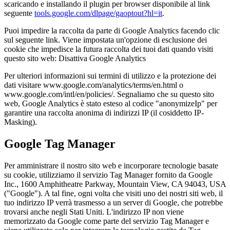
scaricando e installando il plugin per browser disponibile al link
seguente
tools.google.com/dlpage/gaoptout?hl=it
.
Puoi impedire la raccolta da parte di Google Analytics facendo clic
sul seguente link. Viene impostata un'opzione di esclusione dei
cookie che impedisce la futura raccolta dei tuoi dati quando visiti
questo sito web: Disattiva Google Analytics
Per ulteriori informazioni sui termini di utilizzo e la protezione dei
dati visitare www.google.com/analytics/terms/en.html o
www.google.com/intl/en/policies/. Segnaliamo che su questo sito
web, Google Analytics è stato esteso al codice "anonymizeIp" per
garantire una raccolta anonima di indirizzi IP (il cosiddetto IP-
Masking).
Google Tag Manager
Per amministrare il nostro sito web e incorporare tecnologie basate
su cookie, utilizziamo il servizio Tag Manager fornito da Google
Inc., 1600 Amphitheatre Parkway, Mountain View, CA 94043, USA
("Google"). A tal fine, ogni volta che visiti uno dei nostri siti web, il
tuo indirizzo IP verrà trasmesso a un server di Google, che potrebbe
trovarsi anche negli Stati Uniti. L'indirizzo IP non viene
memorizzato da Google come parte del servizio Tag Manager e