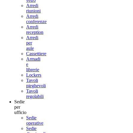
vetro
Arredi
riunioni
Arredi
conferenze
Arredi
reception
Arredi
per
aule
Cassettiere
Armadi
e
librerie
Lockers
Tavoli
pieghevoli
Tavoli
regolabili
Sedie
per
ufficio
Sedie
operative
Sedie