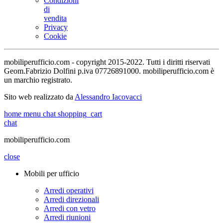
Condizioni
di
vendita
Privacy
Cookie
mobiliperufficio.com - copyright 2015-2022. Tutti i diritti riservati
Geom.Fabrizio Dolfini p.iva 07726891000. mobiliperufficio.com è
un marchio registrato.
Sito web realizzato da
Alessandro Iacovacci
home
menu
chat
shopping_cart
chat
mobiliperufficio.com
close
Mobili per ufficio
Arredi operativi
Arredi direzionali
Arredi con vetro
Arredi riunioni