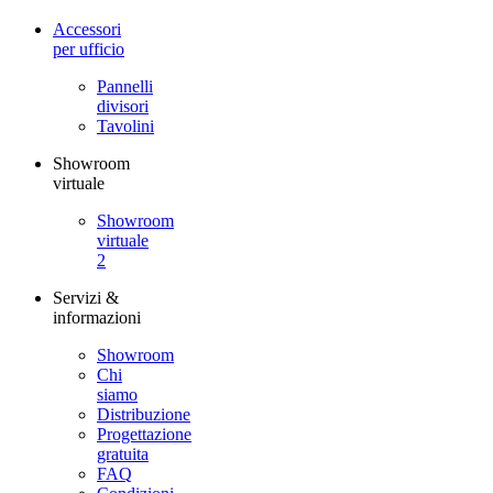
Accessori
per ufficio
Pannelli
divisori
Tavolini
Showroom
virtuale
Showroom
virtuale
2
Servizi &
informazioni
Showroom
Chi
siamo
Distribuzione
Progettazione
gratuita
FAQ