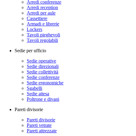
Arredi conferenze
Arredi reception
Arredi per aule
Cassettiere
Armadi e librerie
Lockers
Tavoli pieghevoli
Tavoli regolabili
Sedie per ufficio
Sedie operative
Sedie direzionali
Sedie collettività
Sedie conferenze
Sedie ergonomiche
Sgabelli
Sedie attesa
Poltrone e divani
Pareti divisorie
Pareti divisorie
Pareti vetrate
Pareti attrezzate