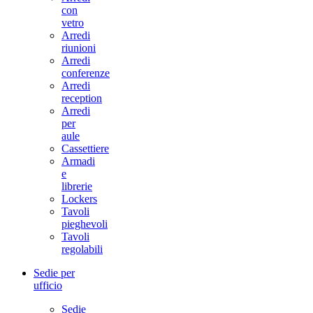
con
vetro
Arredi
riunioni
Arredi
conferenze
Arredi
reception
Arredi
per
aule
Cassettiere
Armadi
e
librerie
Lockers
Tavoli
pieghevoli
Tavoli
regolabili
Sedie per
ufficio
Sedie