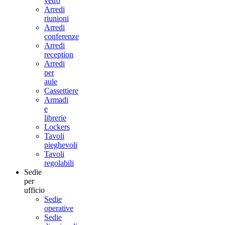
vetro
Arredi
riunioni
Arredi
conferenze
Arredi
reception
Arredi
per
aule
Cassettiere
Armadi
e
librerie
Lockers
Tavoli
pieghevoli
Tavoli
regolabili
Sedie
per
ufficio
Sedie
operative
Sedie