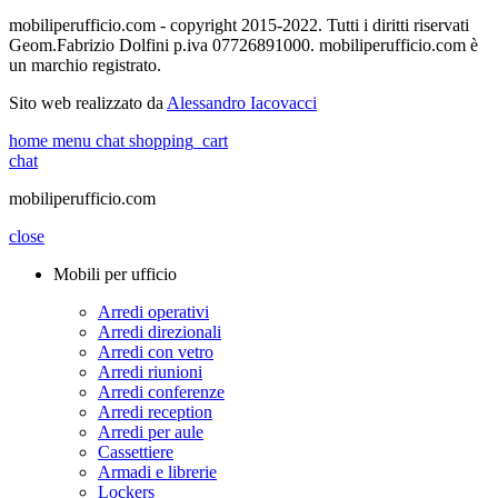
mobiliperufficio.com - copyright 2015-2022. Tutti i diritti riservati
Geom.Fabrizio Dolfini p.iva 07726891000. mobiliperufficio.com è
un marchio registrato.
Sito web realizzato da
Alessandro Iacovacci
home
menu
chat
shopping_cart
chat
mobiliperufficio.com
close
Mobili per ufficio
Arredi operativi
Arredi direzionali
Arredi con vetro
Arredi riunioni
Arredi conferenze
Arredi reception
Arredi per aule
Cassettiere
Armadi e librerie
Lockers