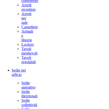
conferenze
Arredi
reception
Arredi
per
aule
Cassettiere
Armadi
e
librerie
Lockers
Tavoli
pieghevoli
Tavoli
regolabili
Sedie per
ufficio
Sedie
operative
Sedie
direzionali
Sedie
collettività