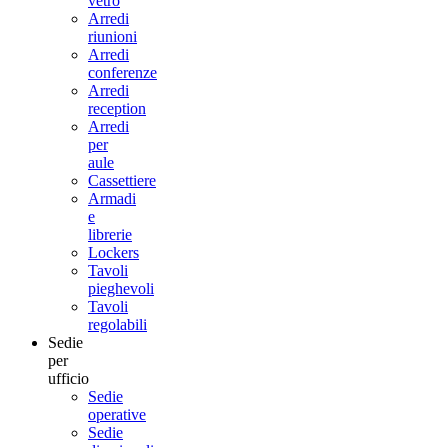
vetro
Arredi
riunioni
Arredi
conferenze
Arredi
reception
Arredi
per
aule
Cassettiere
Armadi
e
librerie
Lockers
Tavoli
pieghevoli
Tavoli
regolabili
Sedie
per
ufficio
Sedie
operative
Sedie