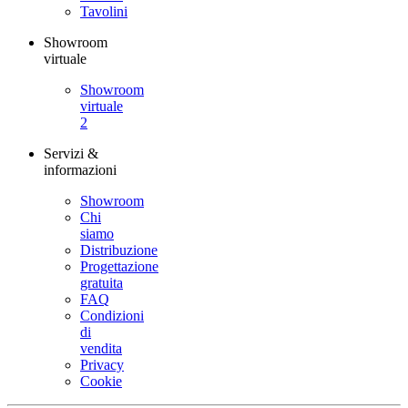
Tavolini
Showroom
virtuale
Showroom
virtuale
2
Servizi &
informazioni
Showroom
Chi
siamo
Distribuzione
Progettazione
gratuita
FAQ
Condizioni
di
vendita
Privacy
Cookie