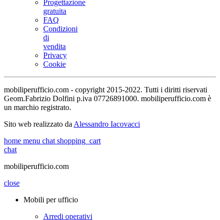
Progettazione
gratuita
FAQ
Condizioni
di
vendita
Privacy
Cookie
mobiliperufficio.com - copyright 2015-2022. Tutti i diritti riservati
Geom.Fabrizio Dolfini p.iva 07726891000. mobiliperufficio.com è
un marchio registrato.
Sito web realizzato da
Alessandro Iacovacci
home
menu
chat
shopping_cart
chat
mobiliperufficio.com
close
Mobili per ufficio
Arredi operativi