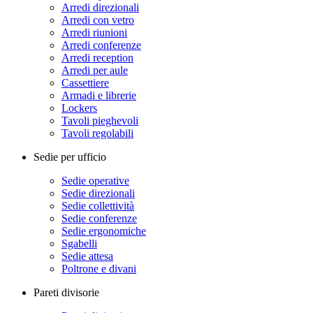
Arredi direzionali
Arredi con vetro
Arredi riunioni
Arredi conferenze
Arredi reception
Arredi per aule
Cassettiere
Armadi e librerie
Lockers
Tavoli pieghevoli
Tavoli regolabili
Sedie per ufficio
Sedie operative
Sedie direzionali
Sedie collettività
Sedie conferenze
Sedie ergonomiche
Sgabelli
Sedie attesa
Poltrone e divani
Pareti divisorie