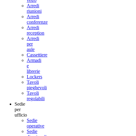
vetro
Arredi
riunioni
Arredi
conferenze
Arredi
reception
Arredi
per
aule
Cassettiere
Armadi
e
librerie
Lockers
Tavoli
pieghevoli
Tavoli
regolabili
Sedie
per
ufficio
Sedie
operative
Sedie