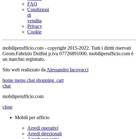
FAQ
Condizioni
di
vendita
Privacy
Cookie
mobiliperufficio.com - copyright 2015-2022. Tutti i diritti riservati
Geom.Fabrizio Dolfini p.iva 07726891000. mobiliperufficio.com è
un marchio registrato.
Sito web realizzato da
Alessandro Iacovacci
home
menu
chat
shopping_cart
chat
mobiliperufficio.com
close
Mobili per ufficio
Arredi operativi
Arredi direzionali