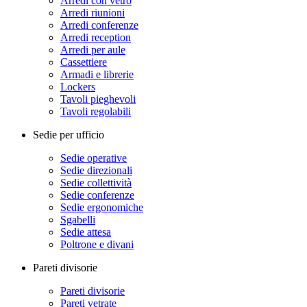
Arredi con vetro
Arredi riunioni
Arredi conferenze
Arredi reception
Arredi per aule
Cassettiere
Armadi e librerie
Lockers
Tavoli pieghevoli
Tavoli regolabili
Sedie per ufficio
Sedie operative
Sedie direzionali
Sedie collettività
Sedie conferenze
Sedie ergonomiche
Sgabelli
Sedie attesa
Poltrone e divani
Pareti divisorie
Pareti divisorie
Pareti vetrate