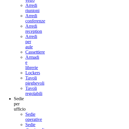
vetro
Arredi
riunioni
Arredi
conferenze
Arredi
reception
Arredi
per
aule
Cassettiere
Armadi
e
librerie
Lockers
Tavoli
pieghevoli
Tavoli
regolabili
Sedie
per
ufficio
Sedie
operative
Sedie