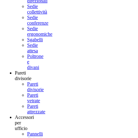
direzionali
Sedie
collettività
Sedie
conferenze
Sedie
ergonomiche
Sgabelli
Sedie
attesa
Poltrone
e
divani
Pareti
divisorie
Pareti
divisorie
Pareti
vetrate
Pareti
attrezzate
Accessori
per
ufficio
Pannelli