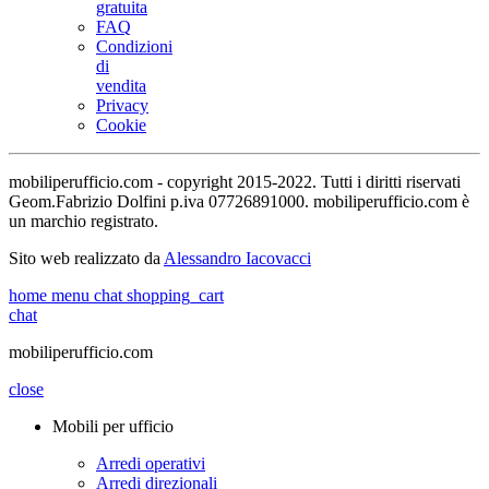
gratuita
FAQ
Condizioni
di
vendita
Privacy
Cookie
mobiliperufficio.com - copyright 2015-2022. Tutti i diritti riservati
Geom.Fabrizio Dolfini p.iva 07726891000. mobiliperufficio.com è
un marchio registrato.
Sito web realizzato da
Alessandro Iacovacci
home
menu
chat
shopping_cart
chat
mobiliperufficio.com
close
Mobili per ufficio
Arredi operativi
Arredi direzionali