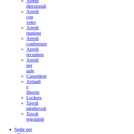
Arredi
direzionali
Arredi
con
vetro
Arredi
riunioni
Arredi
conferenze
Arredi
reception
Arredi
per
aule
Cassettiere
Armadi
e
librerie
Lockers
Tavoli
pieghevoli
Tavoli
regolabili
Sedie per