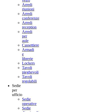
vetro
Arredi
riunioni
Arredi
conferenze
Arredi
reception
Arredi
per
aule
Cassettiere
Armadi
e
librerie
Lockers
Tavoli
pieghevoli
Tavoli
regolabili
Sedie
per
ufficio
Sedie
operative
Sedie