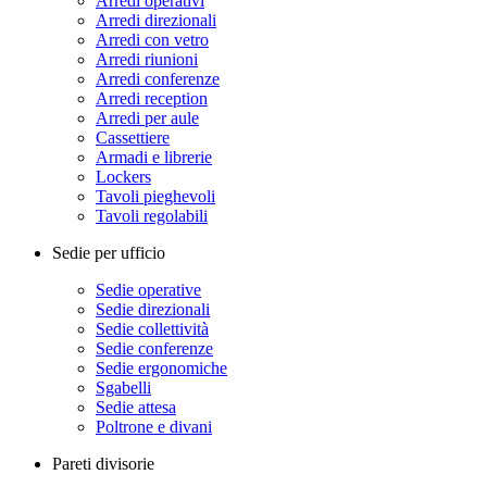
Arredi operativi
Arredi direzionali
Arredi con vetro
Arredi riunioni
Arredi conferenze
Arredi reception
Arredi per aule
Cassettiere
Armadi e librerie
Lockers
Tavoli pieghevoli
Tavoli regolabili
Sedie per ufficio
Sedie operative
Sedie direzionali
Sedie collettività
Sedie conferenze
Sedie ergonomiche
Sgabelli
Sedie attesa
Poltrone e divani
Pareti divisorie