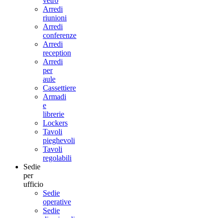
vetro
Arredi
riunioni
Arredi
conferenze
Arredi
reception
Arredi
per
aule
Cassettiere
Armadi
e
librerie
Lockers
Tavoli
pieghevoli
Tavoli
regolabili
Sedie
per
ufficio
Sedie
operative
Sedie