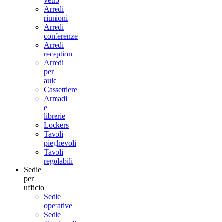
vetro
Arredi
riunioni
Arredi
conferenze
Arredi
reception
Arredi
per
aule
Cassettiere
Armadi
e
librerie
Lockers
Tavoli
pieghevoli
Tavoli
regolabili
Sedie
per
ufficio
Sedie
operative
Sedie