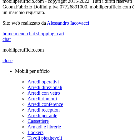
mobiliperufficio.com - copyright 2015-2022. Tutti i diritti riservati
Geom.Fabrizio Dolfini p.iva 07726891000. mobiliperufficio.com è
un marchio registrato.
Sito web realizzato da
Alessandro Iacovacci
home
menu
chat
shopping_cart
chat
mobiliperufficio.com
close
Mobili per ufficio
Arredi operativi
Arredi direzionali
Arredi con vetro
Arredi riunioni
Arredi conferenze
Arredi reception
Arredi per aule
Cassettiere
Armadi e librerie
Lockers
Tavoli pieghevoli