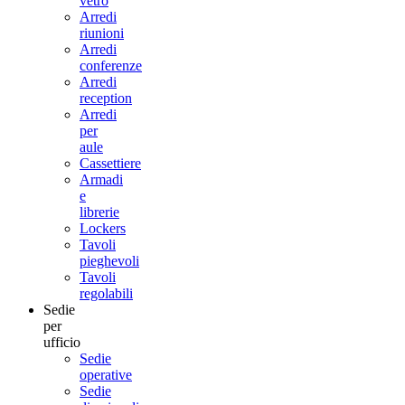
vetro
Arredi
riunioni
Arredi
conferenze
Arredi
reception
Arredi
per
aule
Cassettiere
Armadi
e
librerie
Lockers
Tavoli
pieghevoli
Tavoli
regolabili
Sedie
per
ufficio
Sedie
operative
Sedie