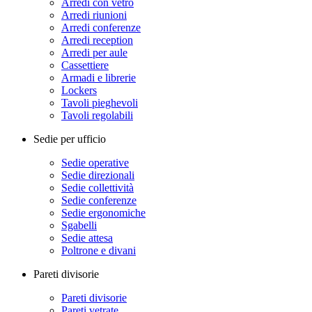
Arredi con vetro
Arredi riunioni
Arredi conferenze
Arredi reception
Arredi per aule
Cassettiere
Armadi e librerie
Lockers
Tavoli pieghevoli
Tavoli regolabili
Sedie per ufficio
Sedie operative
Sedie direzionali
Sedie collettività
Sedie conferenze
Sedie ergonomiche
Sgabelli
Sedie attesa
Poltrone e divani
Pareti divisorie
Pareti divisorie
Pareti vetrate