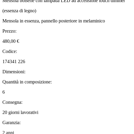
Mensola boiserie con lampada LED ad accensione touch dimmer
(essenza di legno)
Mensola in essenza, pannello posteriore in melaminico
Prezzo:
480,00 €
Codice:
174341 226
Dimensioni:
Quantità in composizione:
6
Consegna:
20 giorni lavorativi
Garanzia:
2 anni