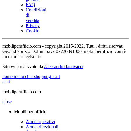
FAQ
Condizioni
di
vendita
Privacy
Cookie
mobiliperufficio.com - copyright 2015-2022. Tutti i diritti riservati
Geom.Fabrizio Dolfini p.iva 07726891000. mobiliperufficio.com è
un marchio registrato.
Sito web realizzato da
Alessandro Iacovacci
home
menu
chat
shopping_cart
chat
mobiliperufficio.com
close
Mobili per ufficio
Arredi operativi
Arredi direzionali