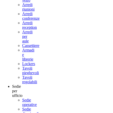
vetro
Arredi
riunioni
Arredi
conferenze
Arredi
reception
Arredi
per
aule
Cassettiere
Armadi
e
librerie
Lockers
Tavoli
pieghevoli
Tavoli
regolabili
Sedie
per
ufficio
Sedie
operative
Sedie