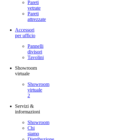
Pareti
vetrate
Pareti
attrezzate
Accessori
per ufficio
Pannelli
divisori
Tavolini
Showroom
virtuale
Showroom
virtuale
2
Servizi &
informazioni
Showroom
Chi
siamo
Distribuzione