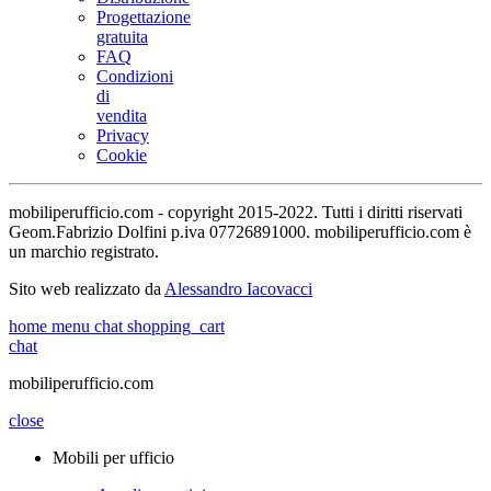
Progettazione
gratuita
FAQ
Condizioni
di
vendita
Privacy
Cookie
mobiliperufficio.com - copyright 2015-2022. Tutti i diritti riservati
Geom.Fabrizio Dolfini p.iva 07726891000. mobiliperufficio.com è
un marchio registrato.
Sito web realizzato da
Alessandro Iacovacci
home
menu
chat
shopping_cart
chat
mobiliperufficio.com
close
Mobili per ufficio