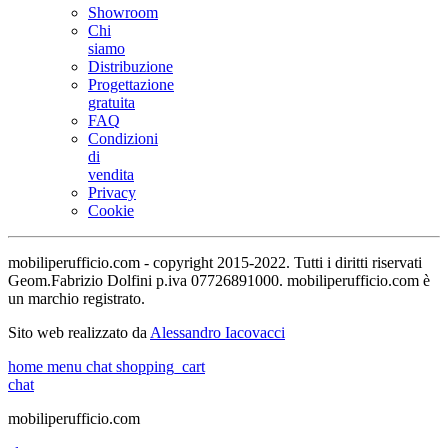
Showroom
Chi
siamo
Distribuzione
Progettazione
gratuita
FAQ
Condizioni
di
vendita
Privacy
Cookie
mobiliperufficio.com - copyright 2015-2022. Tutti i diritti riservati
Geom.Fabrizio Dolfini p.iva 07726891000. mobiliperufficio.com è
un marchio registrato.
Sito web realizzato da
Alessandro Iacovacci
home
menu
chat
shopping_cart
chat
mobiliperufficio.com