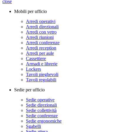
close
Mobili per ufficio
Arredi operativi
Arredi direzionali
Arredi con vetro
Arredi riunioni
Arredi conferenze
Arredi reception
Arredi per aule
Cassettiere
Armadi e librerie
Lockers
Tavoli pieghevoli
Tavoli regolabili
Sedie per ufficio
Sedie operative
Sedie direzionali
Sedie collettività
Sedie conferenze
Sedie ergonomiche
Sgabelli
Sedie attesa