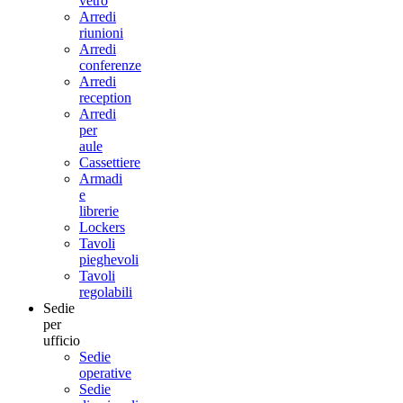
vetro
Arredi
riunioni
Arredi
conferenze
Arredi
reception
Arredi
per
aule
Cassettiere
Armadi
e
librerie
Lockers
Tavoli
pieghevoli
Tavoli
regolabili
Sedie
per
ufficio
Sedie
operative
Sedie