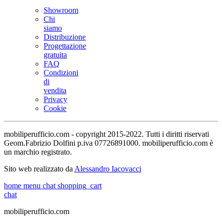
Showroom
Chi
siamo
Distribuzione
Progettazione
gratuita
FAQ
Condizioni
di
vendita
Privacy
Cookie
mobiliperufficio.com - copyright 2015-2022. Tutti i diritti riservati
Geom.Fabrizio Dolfini p.iva 07726891000. mobiliperufficio.com è
un marchio registrato.
Sito web realizzato da
Alessandro Iacovacci
home
menu
chat
shopping_cart
chat
mobiliperufficio.com