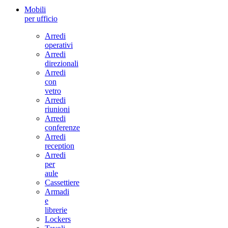
Mobili
per ufficio
Arredi
operativi
Arredi
direzionali
Arredi
con
vetro
Arredi
riunioni
Arredi
conferenze
Arredi
reception
Arredi
per
aule
Cassettiere
Armadi
e
librerie
Lockers