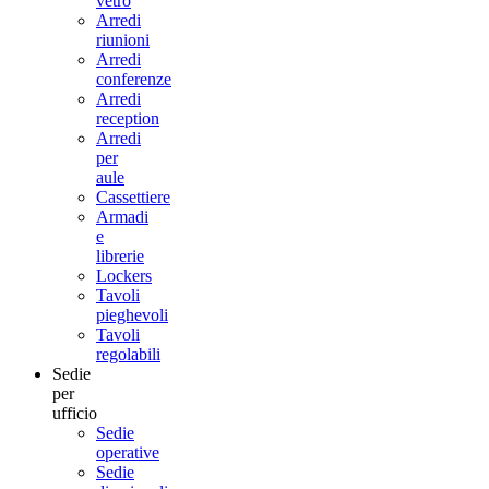
vetro
Arredi
riunioni
Arredi
conferenze
Arredi
reception
Arredi
per
aule
Cassettiere
Armadi
e
librerie
Lockers
Tavoli
pieghevoli
Tavoli
regolabili
Sedie
per
ufficio
Sedie
operative
Sedie