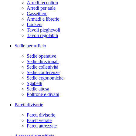
Arredi reception
Arredi per aule
Cassettiere
Armadi e librerie
Lockers
Tavoli pieghevoli
Tavoli regolabili
Sedie per ufficio
Sedie operative
Sedie direzionali
Sedie collettività
Sedie conferenze
Sedie ergonomiche
Sgabelli
Sedie attesa
Poltrone e divani
Pareti divisorie
Pareti divisorie
Pareti vetrate
Pareti attrezzate