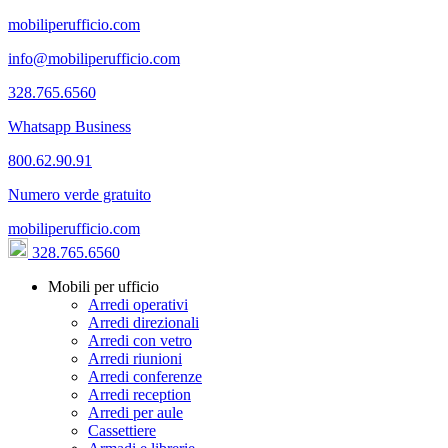
mobiliperufficio.com
info@mobiliperufficio.com
328.765.6560
Whatsapp Business
800.62.90.91
Numero verde gratuito
mobiliperufficio.com
328.765.6560
Mobili per ufficio
Arredi operativi
Arredi direzionali
Arredi con vetro
Arredi riunioni
Arredi conferenze
Arredi reception
Arredi per aule
Cassettiere