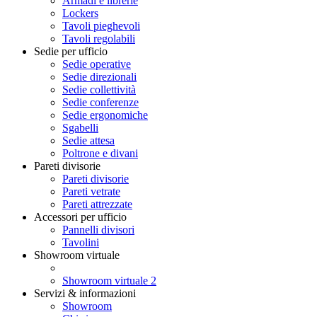
Armadi e librerie
Lockers
Tavoli pieghevoli
Tavoli regolabili
Sedie per ufficio
Sedie operative
Sedie direzionali
Sedie collettività
Sedie conferenze
Sedie ergonomiche
Sgabelli
Sedie attesa
Poltrone e divani
Pareti divisorie
Pareti divisorie
Pareti vetrate
Pareti attrezzate
Accessori per ufficio
Pannelli divisori
Tavolini
Showroom virtuale
Showroom virtuale 2
Servizi & informazioni
Showroom