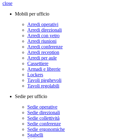
close
Mobili per ufficio
Arredi operativi
Arredi direzionali
Arredi con vetro
Arredi riunioni
Arredi conferenze
Arredi reception
Arredi per aule
Cassettiere
Armadi e librerie
Lockers
Tavoli pieghevoli
Tavoli regolabili
Sedie per ufficio
Sedie operative
Sedie direzionali
Sedie collettività
Sedie conferenze
Sedie ergonomiche
Sgabelli