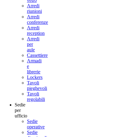
vetro
Arredi
riunioni
Arredi
conferenze
Arredi
reception
Arredi
per
aule
Cassettiere
Armadi
e
librerie
Lockers
Tavoli
pieghevoli
Tavoli
regolabili
Sedie
per
ufficio
Sedie
operative
Sedie