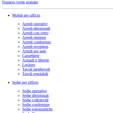
Numero verde gratuito
Mobili per ufficio
Arredi operativi
Arredi direzionali
Arredi con vetro
Arredi riunioni
Arredi conferenze
Arredi reception
Arredi per aule
Cassettiere
Armadi e librerie
Lockers
Tavoli pieghevoli
Tavoli regolabili
Sedie per ufficio
Sedie operative
Sedie direzionali
Sedie collettività
Sedie conferenze
Sedie ergonomiche