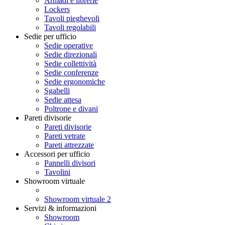
Armadi e librerie
Lockers
Tavoli pieghevoli
Tavoli regolabili
Sedie per ufficio
Sedie operative
Sedie direzionali
Sedie collettività
Sedie conferenze
Sedie ergonomiche
Sgabelli
Sedie attesa
Poltrone e divani
Pareti divisorie
Pareti divisorie
Pareti vetrate
Pareti attrezzate
Accessori per ufficio
Pannelli divisori
Tavolini
Showroom virtuale
Showroom virtuale 2
Servizi & informazioni
Showroom