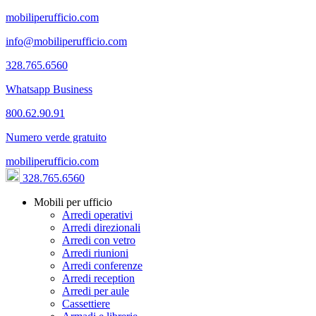
mobiliperufficio.com
info@mobiliperufficio.com
328.765.6560
Whatsapp Business
800.62.90.91
Numero verde gratuito
mobiliperufficio.com
328.765.6560
Mobili per ufficio
Arredi operativi
Arredi direzionali
Arredi con vetro
Arredi riunioni
Arredi conferenze
Arredi reception
Arredi per aule
Cassettiere