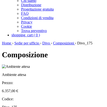
Chi siamo
Distribuzione
Progettazione gratuita
FAQ
Condizioni di vendita
Privacy
Cookie
Trova preventivo
shopping_cart
(
0
)
Home
›
Sedie per ufficio
›
Divo
›
Composizioni
›
Divo_175
Composizione
Ambiente attesa
Prezzo:
6.357,00 €
Codice: