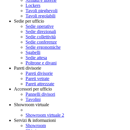
Armadi e librerie
Lockers
Tavoli pieghevoli
Tavoli regolabili
Sedie per ufficio
Sedie operative
Sedie direzionali
Sedie collettività
Sedie conferenze
Sedie ergonomiche
Sgabelli
Sedie attesa
Poltrone e divani
Pareti divisorie
Pareti divisorie
Pareti vetrate
Pareti attrezzate
Accessori per ufficio
Pannelli divisori
Tavolini
Showroom virtuale
Showroom virtuale 2
Servizi & informazioni
Showroom