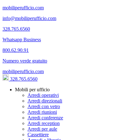
mobiliperufficio.com
info@mobiliperufficio.com
328.765.6560
Whatsapp Business
800.62.90.91
Numero verde gratuito
mobiliperufficio.com
328.765.6560
Mobili per ufficio
Arredi operativi
Arredi direzionali
Arredi con vetro
Arredi riunioni
Arredi conferenze
Arredi reception
Arredi per aule
Cassettiere