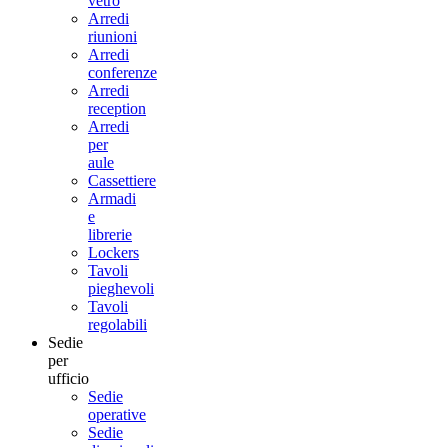
vetro
Arredi
riunioni
Arredi
conferenze
Arredi
reception
Arredi
per
aule
Cassettiere
Armadi
e
librerie
Lockers
Tavoli
pieghevoli
Tavoli
regolabili
Sedie
per
ufficio
Sedie
operative
Sedie