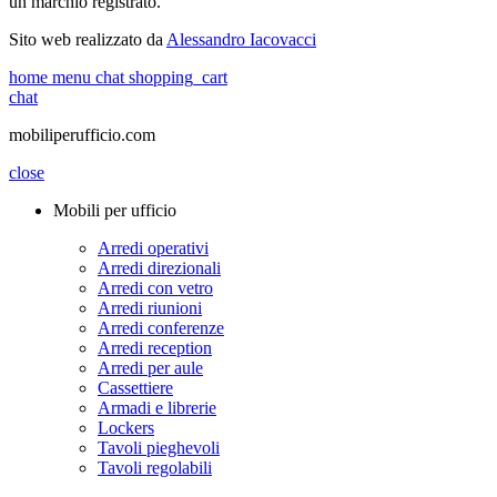
un marchio registrato.
Sito web realizzato da
Alessandro Iacovacci
home
menu
chat
shopping_cart
chat
mobiliperufficio.com
close
Mobili per ufficio
Arredi operativi
Arredi direzionali
Arredi con vetro
Arredi riunioni
Arredi conferenze
Arredi reception
Arredi per aule
Cassettiere
Armadi e librerie
Lockers
Tavoli pieghevoli
Tavoli regolabili