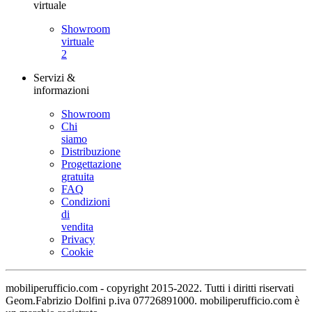
virtuale
Showroom
virtuale
2
Servizi &
informazioni
Showroom
Chi
siamo
Distribuzione
Progettazione
gratuita
FAQ
Condizioni
di
vendita
Privacy
Cookie
mobiliperufficio.com - copyright 2015-2022. Tutti i diritti riservati
Geom.Fabrizio Dolfini p.iva 07726891000. mobiliperufficio.com è