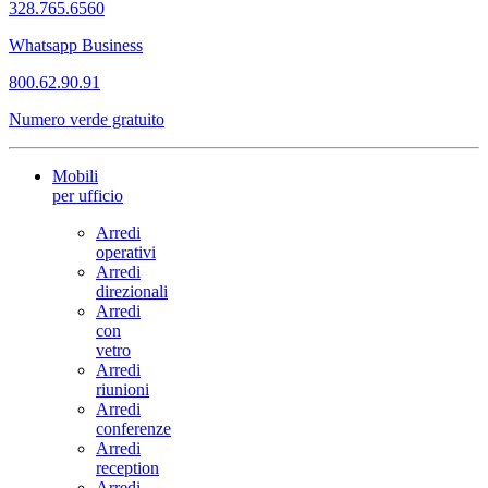
328.765.6560
Whatsapp Business
800.62.90.91
Numero verde gratuito
Mobili
per ufficio
Arredi
operativi
Arredi
direzionali
Arredi
con
vetro
Arredi
riunioni
Arredi
conferenze
Arredi
reception
Arredi