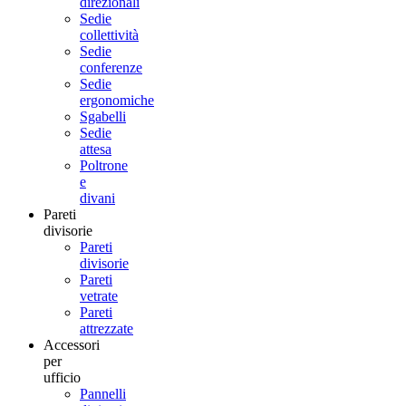
direzionali
Sedie
collettività
Sedie
conferenze
Sedie
ergonomiche
Sgabelli
Sedie
attesa
Poltrone
e
divani
Pareti
divisorie
Pareti
divisorie
Pareti
vetrate
Pareti
attrezzate
Accessori
per
ufficio
Pannelli