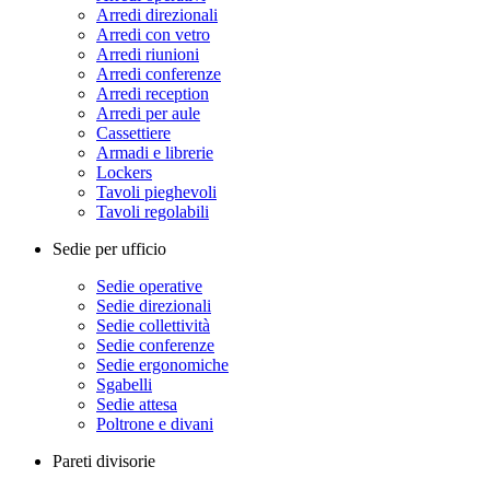
Arredi direzionali
Arredi con vetro
Arredi riunioni
Arredi conferenze
Arredi reception
Arredi per aule
Cassettiere
Armadi e librerie
Lockers
Tavoli pieghevoli
Tavoli regolabili
Sedie per ufficio
Sedie operative
Sedie direzionali
Sedie collettività
Sedie conferenze
Sedie ergonomiche
Sgabelli
Sedie attesa
Poltrone e divani
Pareti divisorie