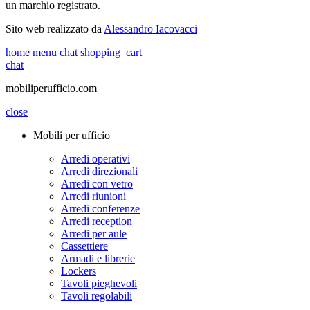
un marchio registrato.
Sito web realizzato da
Alessandro Iacovacci
home
menu
chat
shopping_cart
chat
mobiliperufficio.com
close
Mobili per ufficio
Arredi operativi
Arredi direzionali
Arredi con vetro
Arredi riunioni
Arredi conferenze
Arredi reception
Arredi per aule
Cassettiere
Armadi e librerie
Lockers
Tavoli pieghevoli
Tavoli regolabili