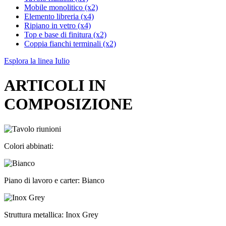
Mobile monolitico (x2)
Elemento libreria (x4)
Ripiano in vetro (x4)
Top e base di finitura (x2)
Coppia fianchi terminali (x2)
Esplora la linea Iulio
ARTICOLI IN
COMPOSIZIONE
Colori abbinati:
Piano di lavoro e carter: Bianco
Struttura metallica: Inox Grey