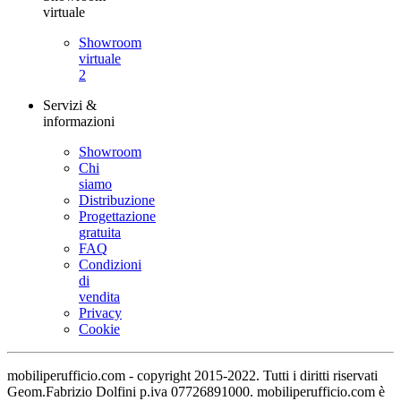
virtuale
Showroom
virtuale
2
Servizi &
informazioni
Showroom
Chi
siamo
Distribuzione
Progettazione
gratuita
FAQ
Condizioni
di
vendita
Privacy
Cookie
mobiliperufficio.com - copyright 2015-2022. Tutti i diritti riservati
Geom.Fabrizio Dolfini p.iva 07726891000. mobiliperufficio.com è