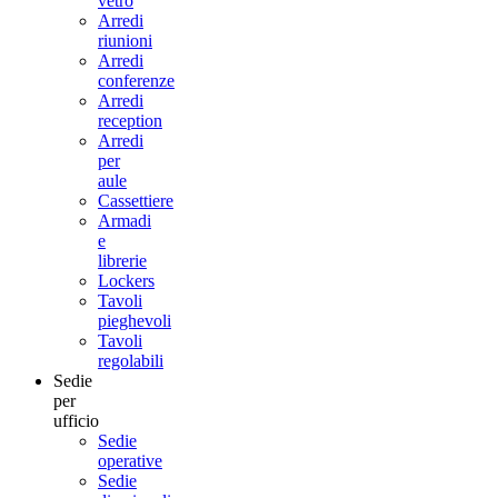
vetro
Arredi
riunioni
Arredi
conferenze
Arredi
reception
Arredi
per
aule
Cassettiere
Armadi
e
librerie
Lockers
Tavoli
pieghevoli
Tavoli
regolabili
Sedie
per
ufficio
Sedie
operative
Sedie