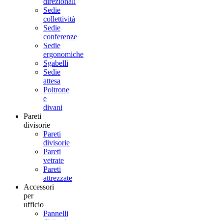
direzionali
Sedie
collettività
Sedie
conferenze
Sedie
ergonomiche
Sgabelli
Sedie
attesa
Poltrone
e
divani
Pareti
divisorie
Pareti
divisorie
Pareti
vetrate
Pareti
attrezzate
Accessori
per
ufficio
Pannelli