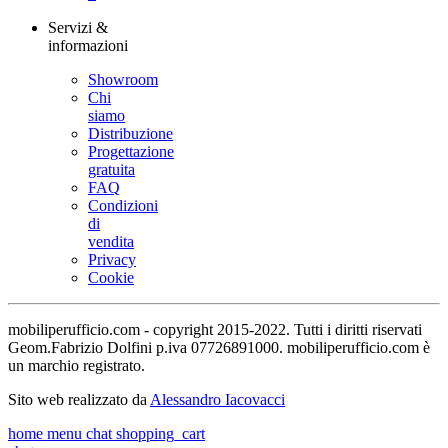
Servizi &
informazioni
Showroom
Chi
siamo
Distribuzione
Progettazione
gratuita
FAQ
Condizioni
di
vendita
Privacy
Cookie
mobiliperufficio.com - copyright 2015-2022. Tutti i diritti riservati
Geom.Fabrizio Dolfini p.iva 07726891000. mobiliperufficio.com è
un marchio registrato.
Sito web realizzato da
Alessandro Iacovacci
home
menu
chat
shopping_cart