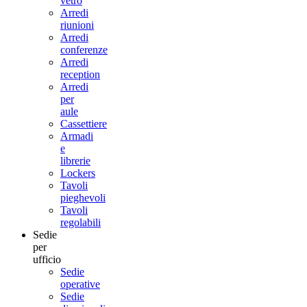
vetro
Arredi
riunioni
Arredi
conferenze
Arredi
reception
Arredi
per
aule
Cassettiere
Armadi
e
librerie
Lockers
Tavoli
pieghevoli
Tavoli
regolabili
Sedie
per
ufficio
Sedie
operative
Sedie