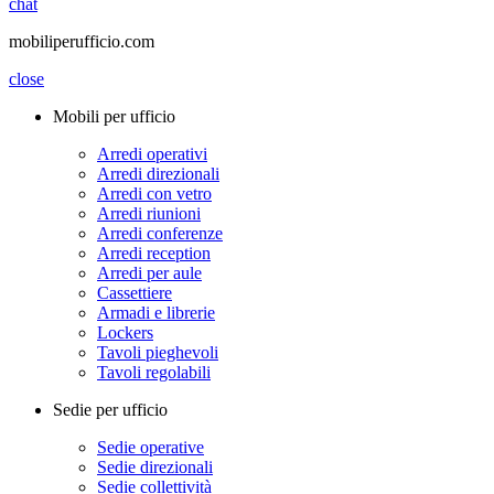
chat
mobiliperufficio.com
close
Mobili per ufficio
Arredi operativi
Arredi direzionali
Arredi con vetro
Arredi riunioni
Arredi conferenze
Arredi reception
Arredi per aule
Cassettiere
Armadi e librerie
Lockers
Tavoli pieghevoli
Tavoli regolabili
Sedie per ufficio
Sedie operative
Sedie direzionali
Sedie collettività