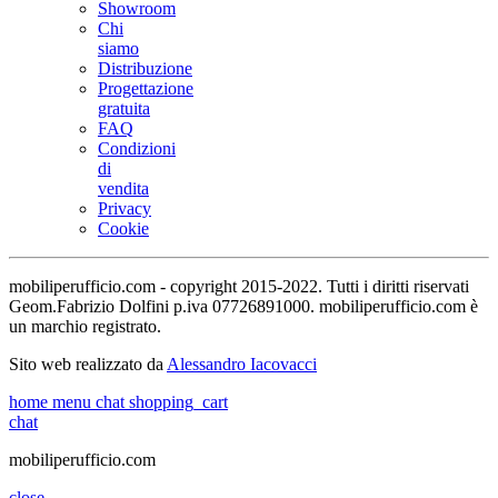
Showroom
Chi
siamo
Distribuzione
Progettazione
gratuita
FAQ
Condizioni
di
vendita
Privacy
Cookie
mobiliperufficio.com - copyright 2015-2022. Tutti i diritti riservati
Geom.Fabrizio Dolfini p.iva 07726891000. mobiliperufficio.com è
un marchio registrato.
Sito web realizzato da
Alessandro Iacovacci
home
menu
chat
shopping_cart
chat
mobiliperufficio.com
close