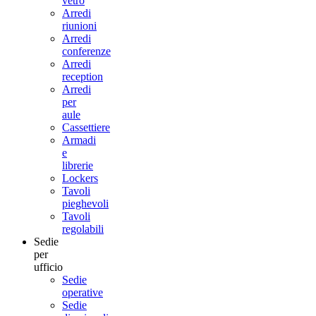
vetro
Arredi
riunioni
Arredi
conferenze
Arredi
reception
Arredi
per
aule
Cassettiere
Armadi
e
librerie
Lockers
Tavoli
pieghevoli
Tavoli
regolabili
Sedie
per
ufficio
Sedie
operative
Sedie