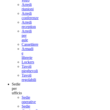
vetro
Arredi
riunioni
Arredi
conferenze
Arredi
reception
Arredi
per
aule
Cassettiere
Armadi
e
librerie
Lockers
Tavoli
pieghevoli
Tavoli
regolabili
Sedie
per
ufficio
Sedie
operative
Sedie