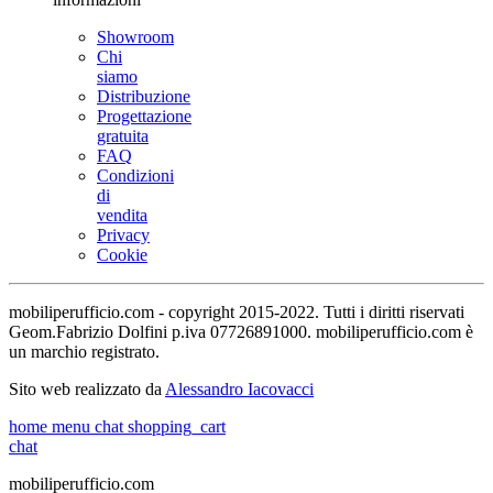
Showroom
Chi
siamo
Distribuzione
Progettazione
gratuita
FAQ
Condizioni
di
vendita
Privacy
Cookie
mobiliperufficio.com - copyright 2015-2022. Tutti i diritti riservati
Geom.Fabrizio Dolfini p.iva 07726891000. mobiliperufficio.com è
un marchio registrato.
Sito web realizzato da
Alessandro Iacovacci
home
menu
chat
shopping_cart
chat
mobiliperufficio.com