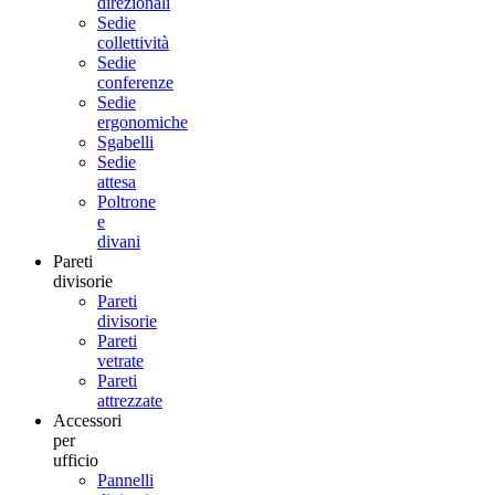
direzionali
Sedie
collettività
Sedie
conferenze
Sedie
ergonomiche
Sgabelli
Sedie
attesa
Poltrone
e
divani
Pareti
divisorie
Pareti
divisorie
Pareti
vetrate
Pareti
attrezzate
Accessori
per
ufficio
Pannelli