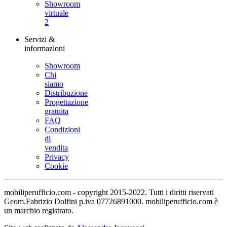
Showroom
virtuale
2
Servizi &
informazioni
Showroom
Chi
siamo
Distribuzione
Progettazione
gratuita
FAQ
Condizioni
di
vendita
Privacy
Cookie
mobiliperufficio.com - copyright 2015-2022. Tutti i diritti riservati
Geom.Fabrizio Dolfini p.iva 07726891000. mobiliperufficio.com è
un marchio registrato.