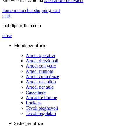
Sito web realizzato da
Alessandro Iacovacci
home
menu
chat
shopping_cart
chat
mobiliperufficio.com
close
Mobili per ufficio
Arredi operativi
Arredi direzionali
Arredi con vetro
Arredi riunioni
Arredi conferenze
Arredi reception
Arredi per aule
Cassettiere
Armadi e librerie
Lockers
Tavoli pieghevoli
Tavoli regolabili
Sedie per ufficio