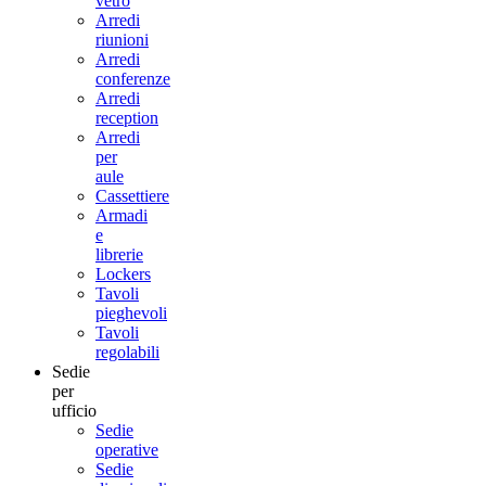
vetro
Arredi
riunioni
Arredi
conferenze
Arredi
reception
Arredi
per
aule
Cassettiere
Armadi
e
librerie
Lockers
Tavoli
pieghevoli
Tavoli
regolabili
Sedie
per
ufficio
Sedie
operative
Sedie