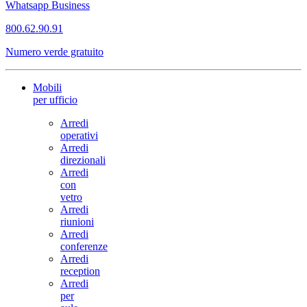
Whatsapp Business
800.62.90.91
Numero verde gratuito
Mobili
per ufficio
Arredi
operativi
Arredi
direzionali
Arredi
con
vetro
Arredi
riunioni
Arredi
conferenze
Arredi
reception
Arredi
per