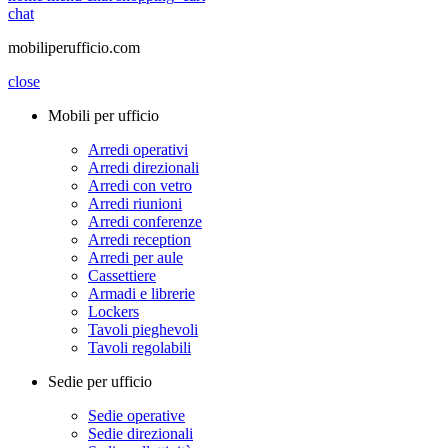
chat
mobiliperufficio.com
close
Mobili per ufficio
Arredi operativi
Arredi direzionali
Arredi con vetro
Arredi riunioni
Arredi conferenze
Arredi reception
Arredi per aule
Cassettiere
Armadi e librerie
Lockers
Tavoli pieghevoli
Tavoli regolabili
Sedie per ufficio
Sedie operative
Sedie direzionali