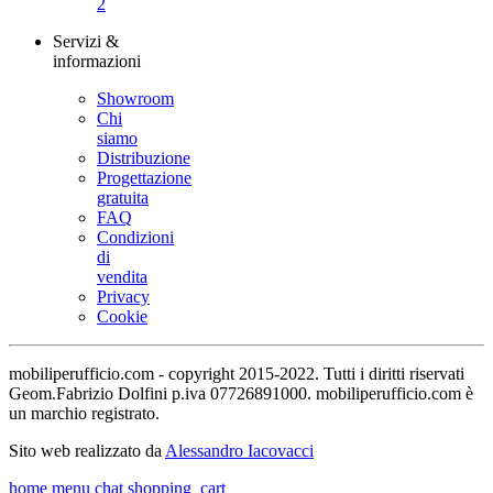
2
Servizi &
informazioni
Showroom
Chi
siamo
Distribuzione
Progettazione
gratuita
FAQ
Condizioni
di
vendita
Privacy
Cookie
mobiliperufficio.com - copyright 2015-2022. Tutti i diritti riservati
Geom.Fabrizio Dolfini p.iva 07726891000. mobiliperufficio.com è
un marchio registrato.
Sito web realizzato da
Alessandro Iacovacci
home
menu
chat
shopping_cart