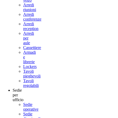
vetro
Arredi
riunioni
Arredi
conferenze
Arredi
reception
Arredi
per
aule
Cassettiere
Armadi
e
librerie
Lockers
Tavoli
pieghevoli
Tavoli
regolabili
Sedie
per
ufficio
Sedie
operative
Sedie