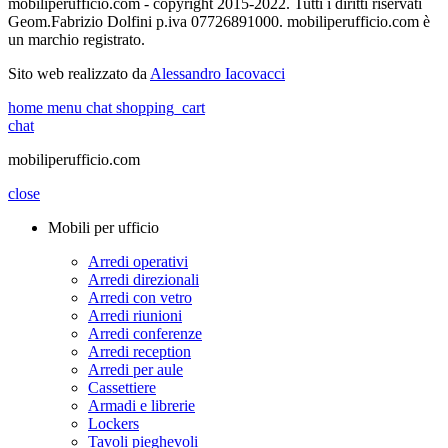
mobiliperufficio.com - copyright 2015-2022. Tutti i diritti riservati
Geom.Fabrizio Dolfini p.iva 07726891000. mobiliperufficio.com è
un marchio registrato.
Sito web realizzato da
Alessandro Iacovacci
home
menu
chat
shopping_cart
chat
mobiliperufficio.com
close
Mobili per ufficio
Arredi operativi
Arredi direzionali
Arredi con vetro
Arredi riunioni
Arredi conferenze
Arredi reception
Arredi per aule
Cassettiere
Armadi e librerie
Lockers
Tavoli pieghevoli