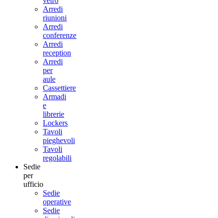
vetro
Arredi
riunioni
Arredi
conferenze
Arredi
reception
Arredi
per
aule
Cassettiere
Armadi
e
librerie
Lockers
Tavoli
pieghevoli
Tavoli
regolabili
Sedie
per
ufficio
Sedie
operative
Sedie